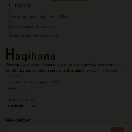
In stock
Free shipping in Italy over 100€
100% Secured Payment
Made by the Professionals
For nearly twenty years, Haqihana, an Italian company, has been promoting
gentle training methods to improve relationships with dogs in urbanized
societies.
Haqihana S.r.l Via Torino, 12 - 22070
Fenegrò, Como (IT)
+39 031 3520175
info@haqihana.com
Newsletter