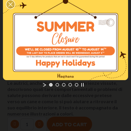
(ONLY ITALIAN)
€18.50
Lo stress nel cane: un tema cui finora si è prestata ben
poca attenzione. In realtà non sono solo le persone a
stressarsi per le richieste eccessive rispetto alle
proprie forze e per gli insufficienti momenti di riposo,
anche i cani ne risentono. Questo libro informa sulle
cause e le conseguenze dello stress e spiega quali
sintomi si possono osservare in un cane stressato.
Le autrici, anche avvalendosi di esperienze vissute,
descrivono quali tare comportamentali o problemi di
salute possono derivare dalle eccessive pretese
verso un cane e come lo si può aiutare a ritrovare il
suo equilibrio interiore. Il testo è accompagnato da
numerose illustrazioni a colori.
ADD TO CART