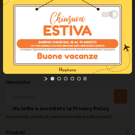
Haqihana, azienda italiana, da quasi vent’anni promuove metodi di training
gentile per migliorare la relazione con i cani nella società urbanizzata.
Haqihana S.r.l Via Torino, 12 - 22070
Fenegrò, Como (IT)
+39 031 3520175
info@haqihana.com
Newsletter
Ho letto e accettato la
Privacy Policy
Iscrivendoti, accetti la nostra Informativa sulla privacy
*
Prodotti