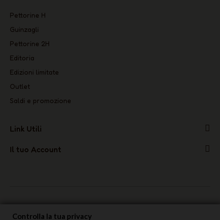
Pettorine H
Guinzagli
Pettorine 2H
Editoria
Edizioni limitate
Outlet
Saldi e promozione
Link Utili
Il tuo Account
Controlla la tua privacy
Dichiarazione di conformità