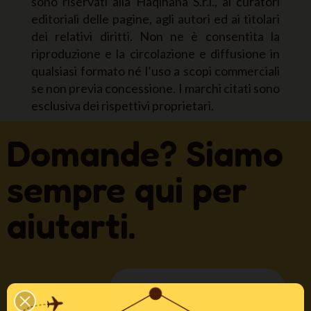
sono riservati alla Haqihana S.r.l., ai curatori
editoriali delle pagine, agli autori ed ai titolari
dei relativi diritti. Non ne è consentita la
riproduzione e la circolazione e diffusione in
qualsiasi formato né l’uso a scopi commerciali
se non previa concessione. I marchi citati sono
esclusiva dei rispettivi proprietari.
Domande? Siamo
sempre qui per
aiutarti.
RICHIEDI ASSISTENZA