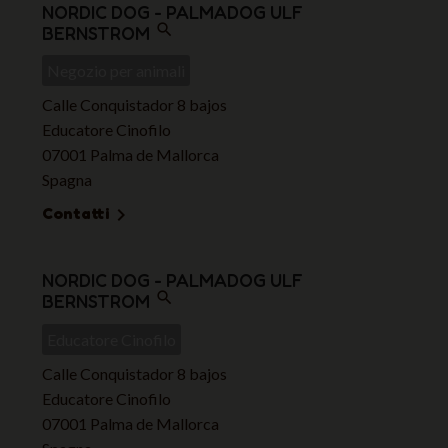
NORDIC DOG - PALMADOG ULF
search
BERNSTROM
Negozio per animali
Calle Conquistador 8 bajos
Educatore Cinofilo
07001 Palma de Mallorca
Spagna
Contatti

NORDIC DOG - PALMADOG ULF
search
BERNSTROM
Educatore Cinofilo
Calle Conquistador 8 bajos
Educatore Cinofilo
07001 Palma de Mallorca