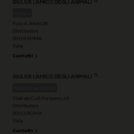
search
GIULIUS L'AMICO DEGLI ANIMALI
Libreria
P.zza A. Albini 28
Distributore
00154 ROMA
Italia
Contatti

search
GIULIUS L'AMICO DEGLI ANIMALI
Negozio per animali
Viale dei Colli Portuensi, 69
Distributore
00151 ROMA
Italia
Contatti
