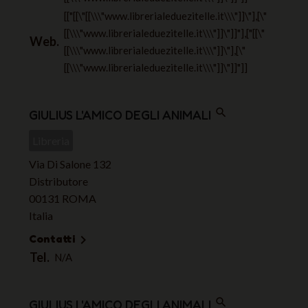
[["[[\"[[\\\"www.librerialeduezitelle.it\\\"]]\"],[\"
[[\\\"www.librerialeduezitelle.it\\\"]]\"]]"],["[[\"
Web.
[[\\\"www.librerialeduezitelle.it\\\"]]\"],[\"
[[\\\"www.librerialeduezitelle.it\\\"]]\"]]"]]
search
GIULIUS L'AMICO DEGLI ANIMALI
Libreria
Via Di Salone 132
Distributore
00131 ROMA
Italia
Contatti

Tel.
N/A
search
GIULIUS L'AMICO DEGLI ANIMALI