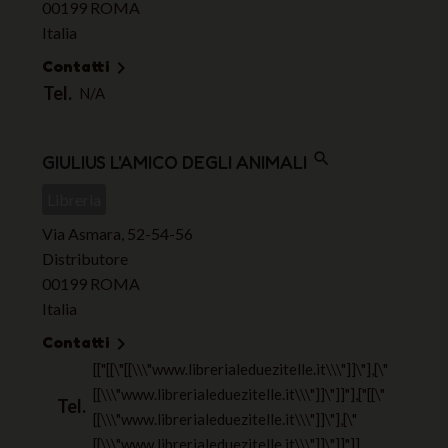
00199 ROMA
Italia
Contatti

Tel.
N/A
search
GIULIUS L'AMICO DEGLI ANIMALI
Libreria
Via Asmara, 52-54-56
Distributore
00199 ROMA
Italia
Contatti

[["[[\"[[\\\"www.librerialeduezitelle.it\\\"]]\"],[\"
[[\\\"www.librerialeduezitelle.it\\\"]]\"]]"],["[[\"
Tel.
[[\\\"www.librerialeduezitelle.it\\\"]]\"],[\"
[[\\\"www.librerialeduezitelle.it\\\"]]\"]]"]]