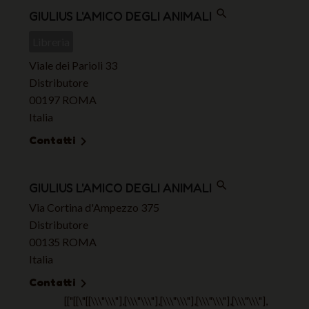
search
GIULIUS L'AMICO DEGLI ANIMALI
Libreria
Viale dei Parioli 33
Distributore
00197 ROMA
Italia
Contatti

search
GIULIUS L'AMICO DEGLI ANIMALI
Via Cortina d'Ampezzo 375
Distributore
00135 ROMA
Italia
Contatti

[["[[\"[[\\\"\\\"],[\\\"\\\"],[\\\"\\\"],[\\\"\\\"],[\\\"\\\"],