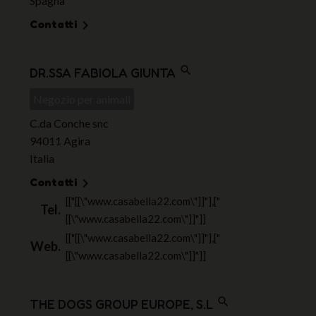
Spagna
Contatti

search
DR.SSA FABIOLA GIUNTA
Negozio per animali
C.da Conche snc
94011 Agira
Italia
Contatti

[["[[\"www.casabella22.com\"]]"],["
Tel.
[[\"www.casabella22.com\"]]"]]
[["[[\"www.casabella22.com\"]]"],["
Web.
[[\"www.casabella22.com\"]]"]]
search
THE DOGS GROUP EUROPE, S.L