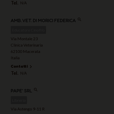
Tel.
N/A
search
AMB. VET. DI MORICI FEDERICA
Educatore Cinofilo
Via Montale 23
Clinica Veterinaria
62100 Macerata
Italia
Contatti

Tel.
N/A
search
PAPE' SRL
Libreria
Via Astengo 9-11 R