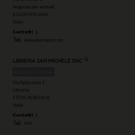
Negozio per animali
65124 PESCARA
Italia
Contatti

Tel.
www.plutospet.com
search
LIBRERIA SAN MICHELE SNC
Educatore Cinofilo
Via Episcopio 1
Libreria
17031 ALBENGA
Italia
Contatti

Tel.
N/A