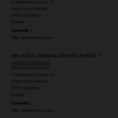
C/Alejandro Casona, 12
Negozio per animali
50018 Zaragoza
Spagna
Contatti

Tel.
www.mrhueso.com
search
MR. HUESO, SANDRA SÁNCHEZ MUÑOZ
Negozio per animali
C/Alejandro Casona, 12
Negozio per animali
50018 Zaragoza
Spagna
Contatti

Tel.
www.mrhueso.com