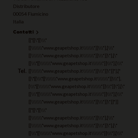
Distributore
00054 Fiumicino
Italia
Contatti

[["[[\"[[\\\"
[[\\\\\\\"www.geapetshop.it\\\\\\\"]]\\\"],[\\\"
[[\\\\\\\"www.geapetshop.it\\\\\\\"]]\\\"]]\"],[\"
[[\\\"[[\\\\\\\"www.geapetshop.it\\\\\\\"]]\\\"],[\\\"
Tel.
[[\\\\\\\"www.geapetshop.it\\\\\\\"]]\\\"]]\"]]"],["
[[\"[[\\\"[[\\\\\\\"www.geapetshop.it\\\\\\\"]]\\\"],
[\\\"[[\\\\\\\"www.geapetshop.it\\\\\\\"]]\\\"]]\"],[\"
[[\\\"[[\\\\\\\"www.geapetshop.it\\\\\\\"]]\\\"],[\\\"
[[\\\\\\\"www.geapetshop.it\\\\\\\"]]\\\"]]\"]]"]]
[["[[\"[[\\\"
[[\\\\\\\"www.geapetshop.it\\\\\\\"]]\\\"],[\\\"
[[\\\\\\\"www.geapetshop.it\\\\\\\"]]\\\"]]\"],[\"
[[\\\"[[\\\\\\\"www.geapetshop.it\\\\\\\"]]\\\"],[\\\"