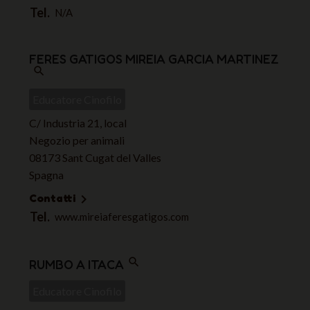
Tel.
N/A
FERES GATIGOS MIREIA GARCIA MARTINEZ
search
Educatore Cinofilo
C/ Industria 21, local
Negozio per animali
08173 Sant Cugat del Valles
Spagna
Contatti

Tel.
www.mireiaferesgatigos.com
search
RUMBO A ITACA
Educatore Cinofilo