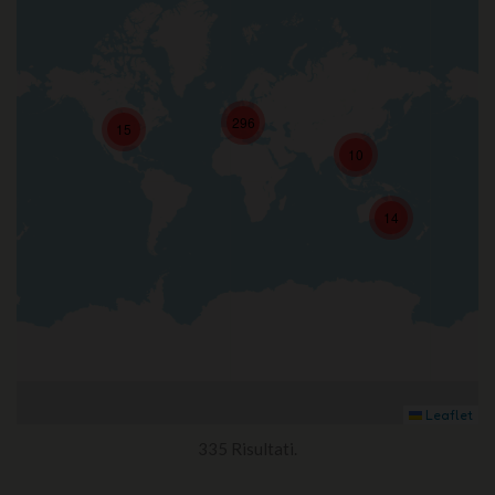
296
15
10
14
Leaflet
335 Risultati.