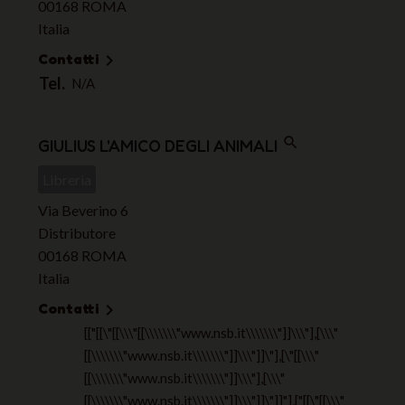
00168 ROMA
Italia
Contatti

Tel.
N/A
search
GIULIUS L'AMICO DEGLI ANIMALI
Libreria
Via Beverino 6
Distributore
00168 ROMA
Italia
Contatti

[["[[\"[[\\\"[[\\\\\\\"www.nsb.it\\\\\\\"]]\\\"],[\\\"
[[\\\\\\\"www.nsb.it\\\\\\\"]]\\\"]]\"],[\"[[\\\"
[[\\\\\\\"www.nsb.it\\\\\\\"]]\\\"],[\\\"
[[\\\\\\\"www.nsb.it\\\\\\\"]]\\\"]]\"]]"],["[[\"[[\\\"