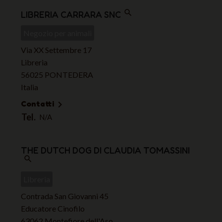
search
LIBRERIA CARRARA SNC
Negozio per animali
Via XX Settembre 17
Libreria
56025 PONTEDERA
Italia
Contatti

Tel.
N/A
THE DUTCH DOG DI CLAUDIA TOMASSINI
search
Libreria
Contrada San Giovanni 45
Educatore Cinofilo
63062 Montefiore dell'Aso