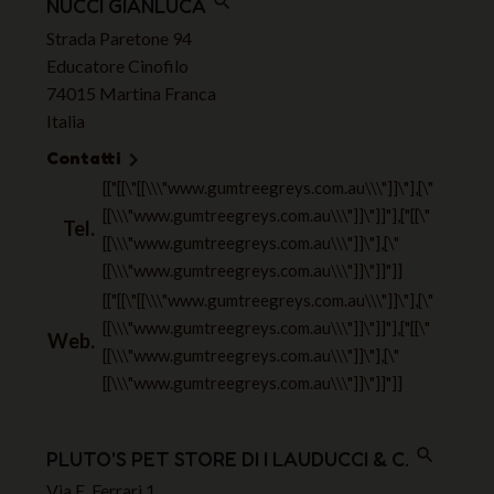
search
NUCCI GIANLUCA
Strada Paretone 94
Educatore Cinofilo
74015 Martina Franca
Italia
Contatti

[["[[\"[[\\\"www.gumtreegreys.com.au\\\"]]\"],[\"
[[\\\"www.gumtreegreys.com.au\\\"]]\"]]"],["[[\"
Tel.
[[\\\"www.gumtreegreys.com.au\\\"]]\"],[\"
[[\\\"www.gumtreegreys.com.au\\\"]]\"]]"]]
[["[[\"[[\\\"www.gumtreegreys.com.au\\\"]]\"],[\"
[[\\\"www.gumtreegreys.com.au\\\"]]\"]]"],["[[\"
Web.
[[\\\"www.gumtreegreys.com.au\\\"]]\"],[\"
[[\\\"www.gumtreegreys.com.au\\\"]]\"]]"]]
search
PLUTO'S PET STORE DI I LAUDUCCI & C.
Via E. Ferrari 1