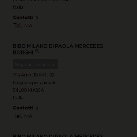
Italia
Contatti

Tel.
N/A
BIBO MILANO DI PAOLA MERCEDES
search
BORGHI
Negozio per animali
Via Arno 30 INT. 32
Negozio per animali
54100 MASSA
Italia
Contatti

Tel.
N/A
BIBO MILANO DI PAOLA MERCEDES