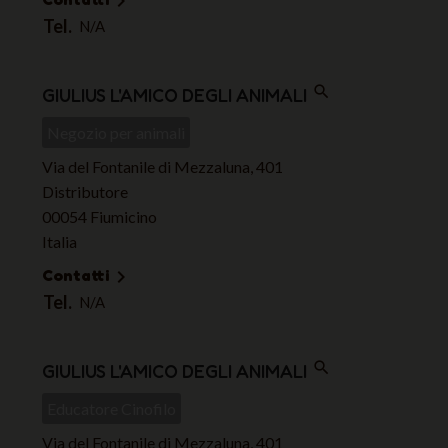

Tel.
N/A
search
GIULIUS L'AMICO DEGLI ANIMALI
Negozio per animali
Via del Fontanile di Mezzaluna, 401
Distributore
00054 Fiumicino
Italia
Contatti

Tel.
N/A
search
GIULIUS L'AMICO DEGLI ANIMALI
Educatore Cinofilo
Via del Fontanile di Mezzaluna, 401