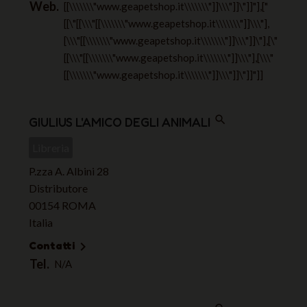
Web.
[[\\\\\\\"www.geapetshop.it\\\\\\\"]]\\\"]]\"]]"],["
[[\"[[\\\"[[\\\\\\\"www.geapetshop.it\\\\\\\"]]\\\"],
[\\\"[[\\\\\\\"www.geapetshop.it\\\\\\\"]]\\\"]]\"],[\"
[[\\\"[[\\\\\\\"www.geapetshop.it\\\\\\\"]]\\\"],[\\\"
[[\\\\\\\"www.geapetshop.it\\\\\\\"]]\\\"]]\"]]"]]
search
GIULIUS L'AMICO DEGLI ANIMALI
Libreria
P.zza A. Albini 28
Distributore
00154 ROMA
Italia
Contatti

Tel.
N/A