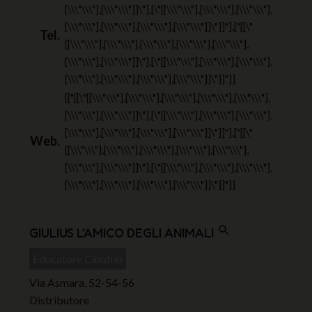
[\\\"\\\"],[\\\"\\\"]]\"],[\"[[\\\"\\\"],[\\\"\\\"],[\\\"\\\"],
[\\\"\\\"],[\\\"\\\"],[\\\"\\\"],[\\\"\\\"]]\"]]"],["[[\"
Tel.
[[\\\"\\\"],[\\\"\\\"],[\\\"\\\"],[\\\"\\\"],[\\\"\\\"],
[\\\"\\\"],[\\\"\\\"]]\"],[\"[[\\\"\\\"],[\\\"\\\"],[\\\"\\\"],
[\\\"\\\"],[\\\"\\\"],[\\\"\\\"],[\\\"\\\"]]\"]]"]]
[["[[\"[[\\\"\\\"],[\\\"\\\"],[\\\"\\\"],[\\\"\\\"],[\\\"\\\"],
[\\\"\\\"],[\\\"\\\"]]\"],[\"[[\\\"\\\"],[\\\"\\\"],[\\\"\\\"],
[\\\"\\\"],[\\\"\\\"],[\\\"\\\"],[\\\"\\\"]]\"]]"],["[[\"
Web.
[[\\\"\\\"],[\\\"\\\"],[\\\"\\\"],[\\\"\\\"],[\\\"\\\"],
[\\\"\\\"],[\\\"\\\"]]\"],[\"[[\\\"\\\"],[\\\"\\\"],[\\\"\\\"],
[\\\"\\\"],[\\\"\\\"],[\\\"\\\"],[\\\"\\\"]]\"]]"]]
search
GIULIUS L'AMICO DEGLI ANIMALI
Educatore Cinofilo
Via Asmara, 52-54-56
Distributore