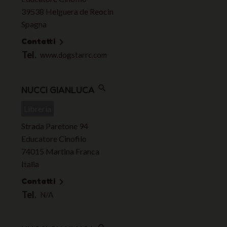
39538 Helguera de Reocin
Spagna
Contatti

Tel.
www.dogstarrc.com
search
NUCCI GIANLUCA
Libreria
Strada Paretone 94
Educatore Cinofilo
74015 Martina Franca
Italia
Contatti

Tel.
N/A