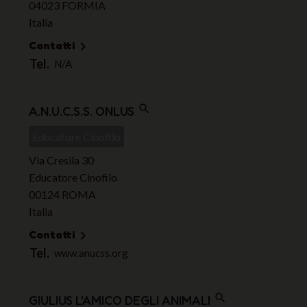
04023 FORMIA
Italia
Contatti

Tel.
N/A
search
A.N.U.C.S.S. ONLUS
Educatore Cinofilo
Via Cresila 30
Educatore Cinofilo
00124 ROMA
Italia
Contatti

Tel.
www.anucss.org
search
GIULIUS L'AMICO DEGLI ANIMALI