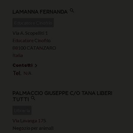
search
LAMANNA FERNANDA
Educatore Cinofilo
Via A. Scopelliti 1
Educatore Cinofilo
88100 CATANZARO
Italia
Contatti

Tel.
N/A
PALMACCIO GIUSEPPE C/O TANA LIBERI
search
TUTTI
Libreria
Via Lavanga 175
Negozio per animali