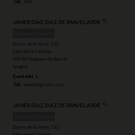
Tel.
N/A
search
JAVIER DIAZ DIAZ DE RIVAVELARDE
Educatore Cinofilo
Barrio de la Serna, 152
Educatore Cinofilo
39538 Helguera de Reocin
Spagna
Contatti

Tel.
www.dogstarrc.com
search
JAVIER DIAZ DIAZ DE RIVAVELARDE
Educatore Cinofilo
Barrio de la Serna, 152
Educatore Cinofilo