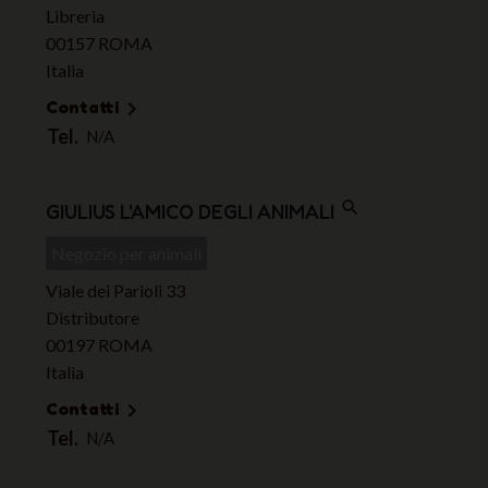
Libreria
00157 ROMA
Italia
Contatti

Tel.
N/A
search
GIULIUS L'AMICO DEGLI ANIMALI
Negozio per animali
Viale dei Parioli 33
Distributore
00197 ROMA
Italia
Contatti

Tel.
N/A