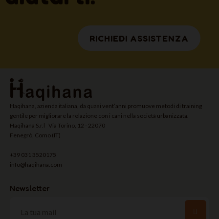
RICHIEDI ASSISTENZA
Haqihana, azienda italiana, da quasi vent’anni promuove metodi di training
gentile per migliorare la relazione con i cani nella società urbanizzata.
Haqihana S.r.l Via Torino, 12 - 22070
Fenegrò, Como (IT)
+39 031 3520175
info@haqihana.com
Newsletter