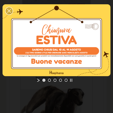
Libri
L'abbaio, il suono di un linguaggio -
seconda edizione
16,00 €