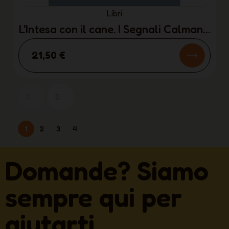
Libri
L'Intesa con il cane. I Segnali Calmanti
- 25 anni dopo
21,50 €
1
2
3
4
Domande? Siamo
sempre qui per
aiutarti.