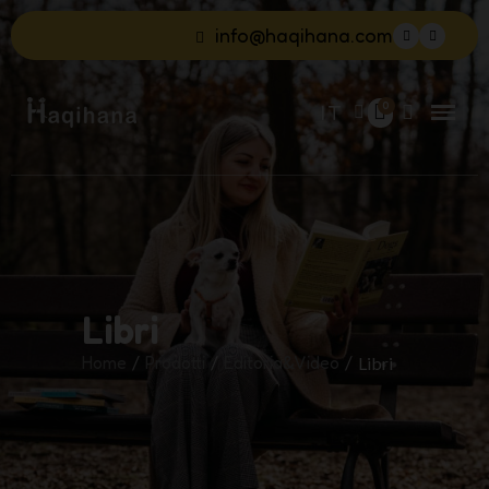
info@haqihana.com
IT
Libri
Home
Prodotti
Editoria&Video
Libri