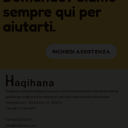
sempre qui per
aiutarti.
RICHIEDI ASSISTENZA
Haqihana, azienda italiana, da quasi vent’anni promuove metodi di training
gentile per migliorare la relazione con i cani nella società urbanizzata.
Haqihana S.r.l Via Torino, 12 - 22070
Fenegrò, Como (IT)
+39 031 3520175
info@haqihana.com