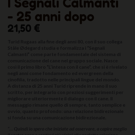
I Segnali Calmanti
- 25 anni dopo
21,50 €
Turid Rugaas alla fine degli anni 80, con il suo collega
Ståle Ødegard studia e formalizza i “Segnali
Calmanti” come parte fondamentale del sistema di
comunicazione del cane nel gruppo sociale. Nasce
così il primo libro “L’intesa con il cane”, che si è rivelato
negli anni come fondamento ed evergreen della
cinofilia, tradotto nelle principali lingue del mondo.
A distanza di 25 anni Turid riprende in mano il suo
scritto, per integrarlo con preziosi suggerimenti per
migliorare ulteriormente il dialogo con il cane. Il
messaggio rimane quello di sempre, tanto semplice e
ovvio, quanto profondo: una relazione bidirezionale
si fonda su una comunicazione bidirezionale.
“… Quindi io spero che iniziate ad osservare, a capire meglio
il vostro cane e sentirvi più vicini alla perfetta relazione