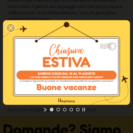
uomo-cane. Capire il suo linguaggio può non essere ancora
sufficiente per la perfetta relazione, ma è un gran passo
nella giusta direzione.
... Essere capaci di comunicare, essere realmente capiti dai
cani, è una sensazione stupenda sia per le persone sia per i
cani. I “segnali calmanti” sono la chiave, e vedere attraverso
quella porta aperta è stato per me come vivere il sogno
dell’infanzia del parlare con gli animali.”
Turid Rugaas
In stock
AGGIUNGI AL CARRELLO
Spedizione gratuita in Italia sopra i 100€
100% Pagamenti Sicuri
Realizzato artigianalmente da Professionisti
Domande? Siamo