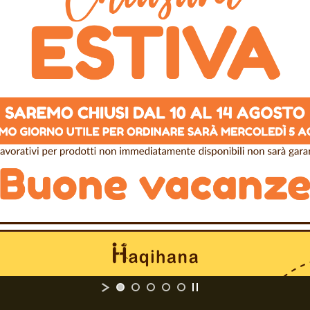
ata, brossura con alette,
empre qui per