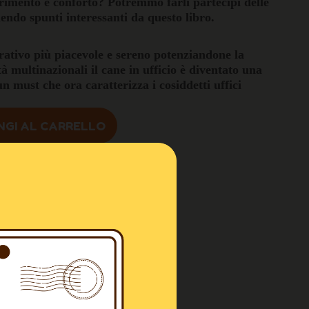
ferimento e conforto? Potremmo farli partecipi delle
raendo spunti interessanti da questo libro.
rativo più piacevole e sereno potenziandone la
tà multinazionali il cane in ufficio è diventato una
 must che ora caratterizza i cosiddetti uffici
NGI AL CARRELLO
sopra i 100€
a Professionisti