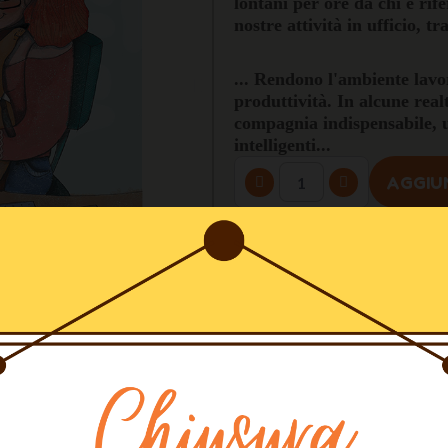
lontani per ore da chi è ri
nostre attività in ufficio, t
... Rendono l'ambiente lavo
produttività. In alcune real
compagnia indispensabile, un
intelligenti...
AGGIU
Spedizione gratuita in Italia 
100% Pagamenti Sicuri
Realizzato artigianalmente d