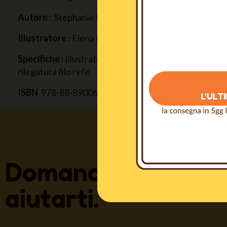
Autore :
Stephanie Rousseau
Illustratore
: Elena Manazza
Specifiche :
Illustrato, 176 pagine a colori, carta ricicl
rilegatura filo refe
ISBN
978-88-89006-52-8
Domande? Siamo s
aiutarti.