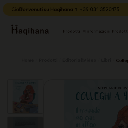
Ciao!
Benvenuti su Haqihana
+39 031 3520175
Prodotti
Informazioni Prodot
Home
Prodotti
Editoria&Video
Libri
Colle