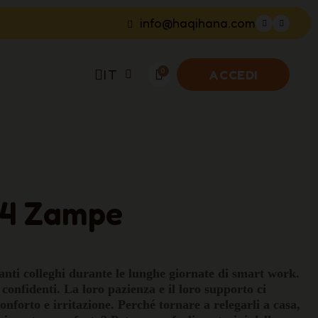
info@haqihana.com
IT
ACCEDI
a 4 Zampe
eranti colleghi durante le lunghe giornate di smart work.
i confidenti. La loro pazienza e il loro supporto ci
nforto e irritazione. Perché tornare a relegarli a casa,