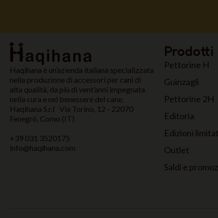
Prodotti
Pettorine H
Haqihana è un’azienda italiana specializzata
nella produzione di accessori per cani di
Guinzagli
alta qualità, da più di vent’anni impegnata
Pettorine 2H
nella cura e nel benessere del cane.
Haqihana S.r.l Via Torino, 12 - 22070
Editoria
Fenegrò, Como (IT)
Edizioni limita
+39 031 3520175
info@haqihana.com
Outlet
Saldi e promo