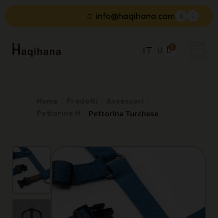
info@haqihana.com
IT
Home
Prodotti
Accessori
Pettorine H
Pettorina Turchese