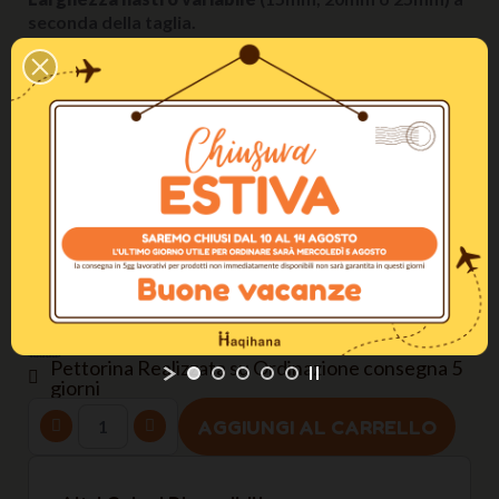
seconda della taglia.
Maggiori Informazioni
Come regolare la pettorina / The perfect fitting
Taglia
S (torace 50-75cm)
Larghezza del nastro
20mm
Colore
Turchese
Pettorina Realizzata su Ordinazione consegna 5
giorni
AGGIUNGI AL CARRELLO