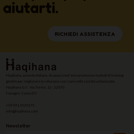
aiutarti.
RICHIEDI ASSISTENZA
Haqihana, azienda italiana, da quasi vent’anni promuove metodi di training
gentile per migliorare la relazione con i cani nella società urbanizzata.
Haqihana S.r.l Via Torino, 12 - 22070
Fenegrò, Como (IT)
+39 031 3520175
info@haqihana.com
Newsletter