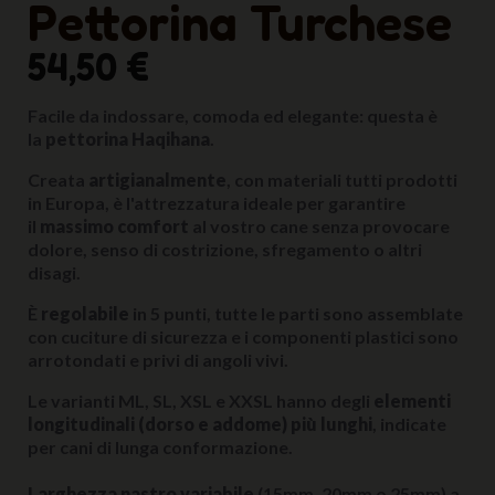
Pettorina Turchese
54,50 €
Facile da indossare, comoda ed elegante: questa è
la
pettorina Haqihana
.
Creata
artigianalmente
, con materiali tutti prodotti
in Europa, è l'attrezzatura ideale per garantire
il
massimo comfort
al vostro cane senza provocare
dolore, senso di costrizione, sfregamento o altri
disagi.
È
regolabile
in 5 punti, tutte le parti sono assemblate
con cuciture di sicurezza e i componenti plastici sono
arrotondati e privi di angoli vivi.
Le varianti ML, SL, XSL e XXSL hanno degli
elementi
longitudinali (dorso e addome) più lunghi
, indicate
per cani di lunga conformazione.
Larghezza nastro variabile
(15mm, 20mm o 25mm) a