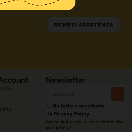
RICHIEDI ASSISTENZA
 Account
Newsletter
rvata
Ho letto e accettato
edito
la
Privacy Policy
Iscrivendoti, accetti la nostra Informativa
sulla privacy
*