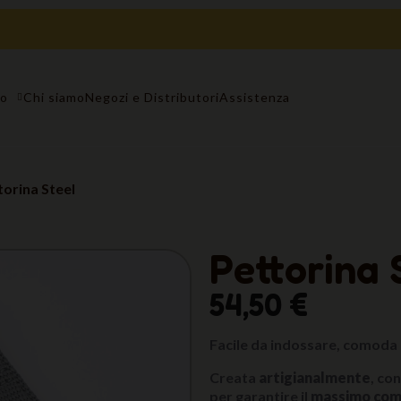
to
Chi siamo
Negozi e Distributori
Assistenza
torina Steel
Pettorina 
54,50 €
Facile da indossare, comoda 
Creata
artigianalmente
, co
per garantire il
massimo com