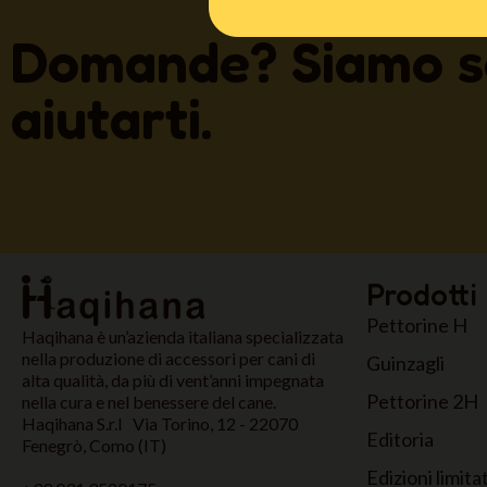
Domande? Siamo s
aiutarti.
Prodotti
Pettorine H
Haqihana è un’azienda italiana specializzata
nella produzione di accessori per cani di
Guinzagli
alta qualità, da più di vent’anni impegnata
Pettorine 2H
nella cura e nel benessere del cane.
Haqihana S.r.l Via Torino, 12 - 22070
Editoria
Fenegrò, Como (IT)
Edizioni limita