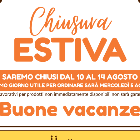
in Europa, è l'attrezzatura
In Stock
e senza provocare dolore,
AGGIU
 con cuciture di sicurezza e
Altri Colori Disponibili
vivi.
ongitudinali (dorso e
rmazione.
conda della taglia.
Spedizione gratuita in Italia 
100% Pagamenti Sicuri
Realizzato artigianalmente d