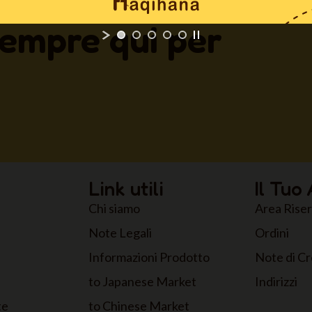
empre qui per
Link utili
Il Tuo
Chi siamo
Area Rise
Note Legali
Ordini
Informazioni Prodotto
Note di Cr
to Japanese Market
Indirizzi
te
to Chinese Market