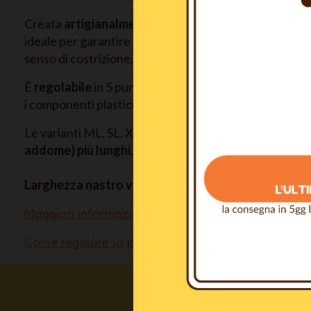
Creata
artigianalmente
, con materiali tutti prodotti 
ideale per garantire il
massimo comfort
al vostro can
senso di costrizione, sfregamento o altri disagi.
È
regolabile
in 5 punti, tutte le parti sono assemblate
i componenti plastici sono arrotondati e privi di angoli 
Le varianti ML, SL, XSL e XXSL hanno degli
elementi l
addome) più lunghi
, indicate per cani di lunga confo
Larghezza nastro variabile
(15mm, 20mm o 25mm) a se
Maggiori Informazioni
Come regolare la pettorina / The perfect fitting