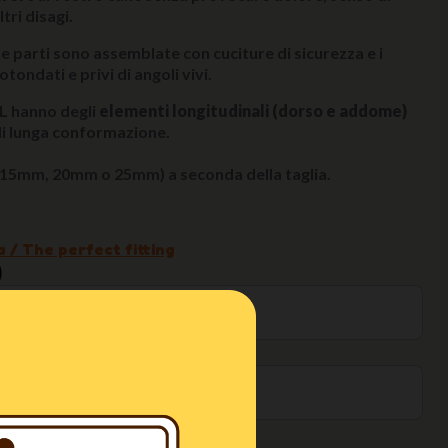
tri disagi.
 le parti sono assemblate con cuciture di sicurezza e i
ondati e privi di angoli vivi.
SL hanno degli
elementi longitudinali (dorso e addome)
 di lunga conformazione.
15mm, 20mm o 25mm) a seconda della taglia.
 / The perfect fitting
)
0mm