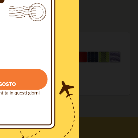
NGI AL CARRELLO
sopra i 100€
a Professionisti