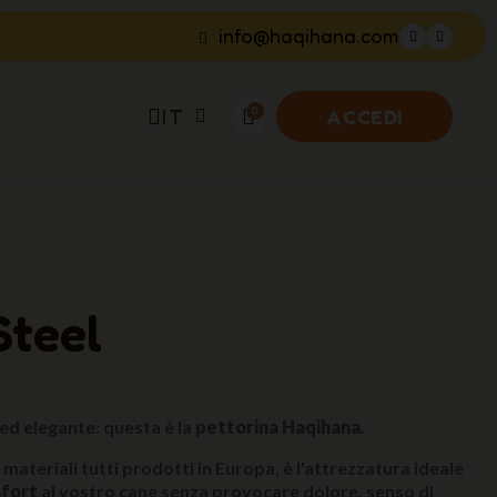
info@haqihana.com
IT
ACCEDI
Steel
ed elegante: questa è la
pettorina Haqihana
.
n materiali tutti prodotti in Europa, è l'attrezzatura ideale
fort
al vostro cane senza provocare dolore, senso di