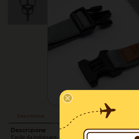
Descrizione
Descrizione
Facile da indossare, comoda ed elegante: questa è la