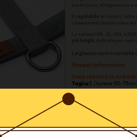
costrizione, sfregamento o al
È
regolabile
in 5 punti, tutte
componenti plastici sono arrot
Le varianti ML, SL, XSL e XX
più lunghi
, indicate per cani
Larghezza nastro variabile
(
Maggiori Informazioni
Come regolare la pettorina
Taglia
S (torace 50-75cm
Larghezza del nastro
2
Colore
Steel
pettorina Haqihana
.