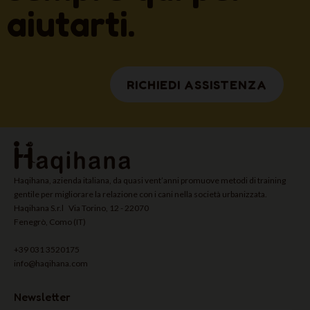
aiutarti.
RICHIEDI ASSISTENZA
Haqihana, azienda italiana, da quasi vent’anni promuove metodi di training
gentile per migliorare la relazione con i cani nella società urbanizzata.
Haqihana S.r.l Via Torino, 12 - 22070
Fenegrò, Como (IT)
+39 031 3520175
info@haqihana.com
Newsletter