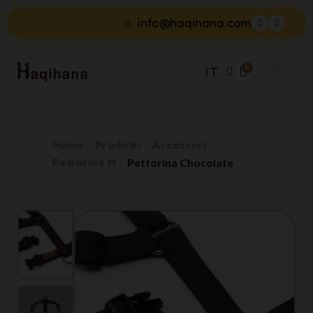
info@haqihana.com
IT
Home
Prodotti
Accessori
Pettorine H
Pettorina Chocolate