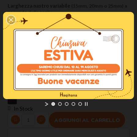
Larghezza nastro variabile
(15mm, 20mm o 25mm) a
seconda della taglia.
Maggiori Informazioni
Come regolare la pettorina / The perfect fitting
Taglia
S (torace 50-75cm)
Larghezza del nastro
20mm
Colore
Chocolate
In Stock
AGGIUNGI AL CARRELLO