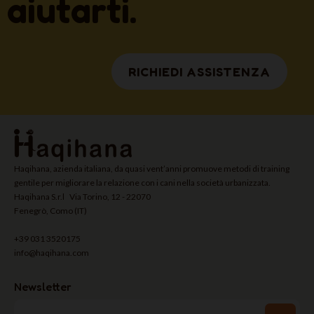
aiutarti.
RICHIEDI ASSISTENZA
Haqihana, azienda italiana, da quasi vent’anni promuove metodi di training
gentile per migliorare la relazione con i cani nella società urbanizzata.
Haqihana S.r.l Via Torino, 12 - 22070
Fenegrò, Como (IT)
+39 031 3520175
info@haqihana.com
Newsletter