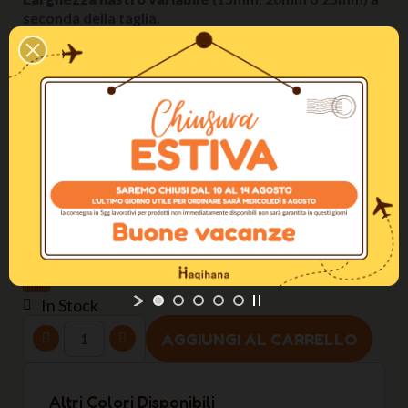
seconda della taglia.
Maggiori Informazioni
Come regolare la pettorina / The perfect fitting
Taglia
XS (torace 40-55cm)
Larghezza del nastro
15mm
Colore
Carrot
In Stock
AGGIUNGI AL CARRELLO
Altri Colori Disponibili