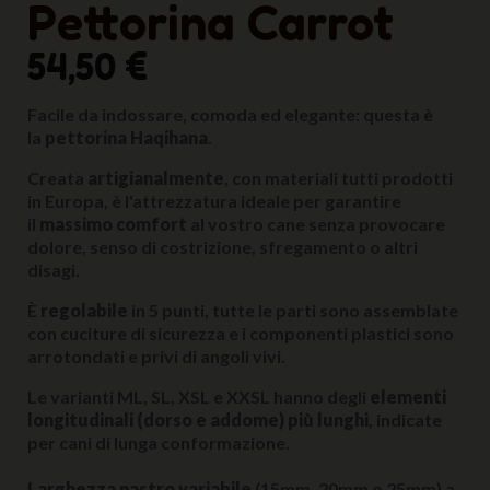
Pettorina Carrot
54,50 €
Facile da indossare, comoda ed elegante: questa è
la
pettorina Haqihana
.
Creata
artigianalmente
, con materiali tutti prodotti
in Europa, è l'attrezzatura ideale per garantire
il
massimo comfort
al vostro cane senza provocare
dolore, senso di costrizione, sfregamento o altri
disagi.
È
regolabile
in 5 punti, tutte le parti sono assemblate
con cuciture di sicurezza e i componenti plastici sono
arrotondati e privi di angoli vivi.
Le varianti ML, SL, XSL e XXSL hanno degli
elementi
longitudinali (dorso e addome) più lunghi
, indicate
per cani di lunga conformazione.
Larghezza nastro variabile
(15mm, 20mm o 25mm) a