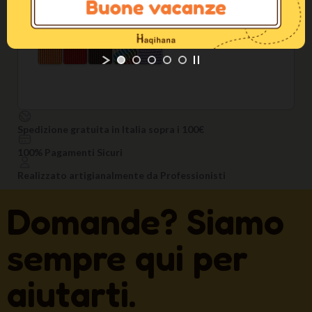
Spedizione gratuita in Italia sopra i 100€
100% Pagamenti Sicuri
Realizzato artigianalmente da Professionisti
Domande? Siamo
sempre qui per
aiutarti.