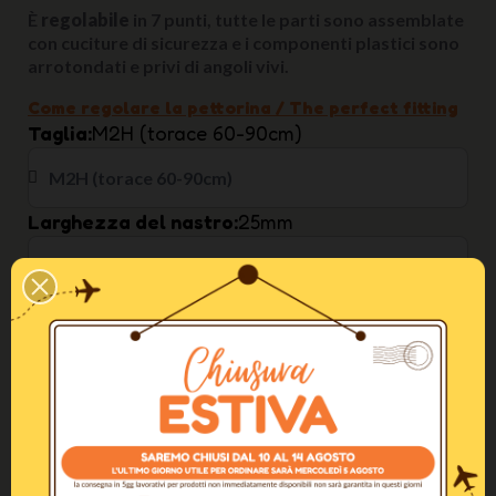
È
regolabile
in 7 punti, tutte le parti sono assemblate
con cuciture di sicurezza e i componenti plastici sono
arrotondati e privi di angoli vivi.
Come regolare la pettorina / The perfect fitting
Taglia
M2H (torace 60-90cm)
Larghezza del nastro
25mm
Colore
Giallo
In Stock
AGGIUNGI AL CARRELLO
Altri Colori Disponibili