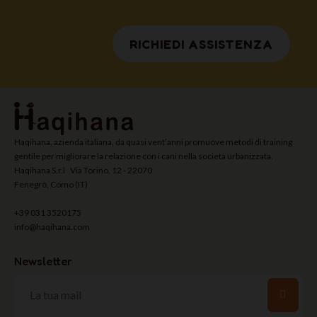
RICHIEDI ASSISTENZA
Haqihana, azienda italiana, da quasi vent’anni promuove metodi di training
gentile per migliorare la relazione con i cani nella società urbanizzata.
Haqihana S.r.l Via Torino, 12 - 22070
Fenegrò, Como (IT)
+39 031 3520175
info@haqihana.com
Newsletter