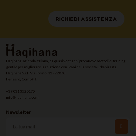
RICHIEDI ASSISTENZA
Haqihana, azienda italiana, da quasi vent’anni promuove metodi di training
gentile per migliorare la relazione con i cani nella società urbanizzata.
Haqihana S.r.l Via Torino, 12 - 22070
Fenegrò, Como (IT)
+39 031 3520175
info@haqihana.com
Newsletter