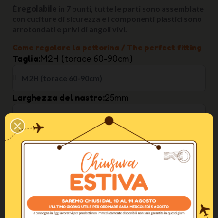
È
regolabile
in 7 punti, tutte le parti sono assemblate
con cuciture di sicurezza e i componenti plastici sono
arrotondati e privi di angoli vivi.
Come regolare la pettorina / The perfect fitting
Taglia
M2H (torace 60-90cm)
Larghezza del nastro
25mm
Colore
Violet
In Stock
AGGIUNGI AL CARRELLO
Altri Colori Disponibili