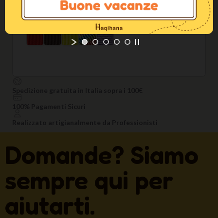
Spedizione gratuita in Italia sopra i 100€
100% Pagamenti Sicuri
Realizzato artigianalmente da Professionisti
Domande? Siamo
sempre qui per
aiutarti.