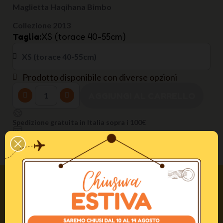
Maglietta Haqihana Bimbo
Collezione 2013
Taglia
XS (torace 40-55cm)
Prodotto disponibile con diverse opzioni
AGGIUNGI AL CARRELLO
Spedizione gratuita in Italia sopra i 100€
100% Pagamenti Sicuri
Realizzato artigianalmente da Professionisti
Domande? Siamo
sempre qui per