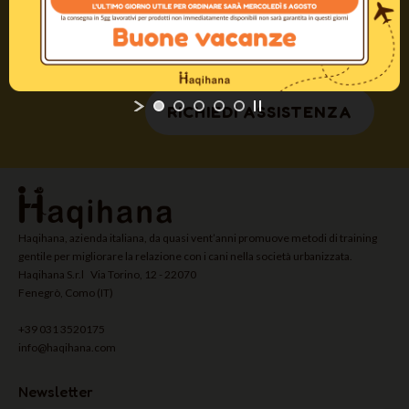
aiutarti.
RICHIEDI ASSISTENZA
Haqihana, azienda italiana, da quasi vent’anni promuove metodi di training
gentile per migliorare la relazione con i cani nella società urbanizzata.
Haqihana S.r.l Via Torino, 12 - 22070
Fenegrò, Como (IT)
+39 031 3520175
info@haqihana.com
Newsletter