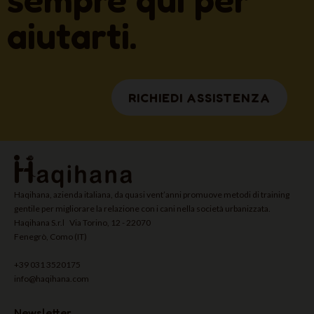
aiutarti.
RICHIEDI ASSISTENZA
Haqihana, azienda italiana, da quasi vent’anni promuove metodi di training
gentile per migliorare la relazione con i cani nella società urbanizzata.
Haqihana S.r.l Via Torino, 12 - 22070
Fenegrò, Como (IT)
+39 031 3520175
info@haqihana.com
Newsletter