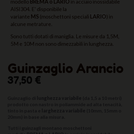
modello
BREMA o LARIO
in acciaio inossidabile
AISI304. E' disponibile la
variante
MS
(moschettoni speciali
LARIO
) in
alcune metrature.
Sono tutti dotati di maniglia. Le misure da 1,5M,
5M e 10M non sono dimezzabili in lunghezza.
Guinzaglio Arancio
37,50 €
Guinzaglio di
lunghezza variabile
(da 1,5 a 10 metri)
prodotto con nastro in poliammide ad alta tenacità,
tinto in pasta e
larghezza variabile
(10mm, 15mm o
20mm) in base alla misura.
Tutti i guinzagli montano moschettoni