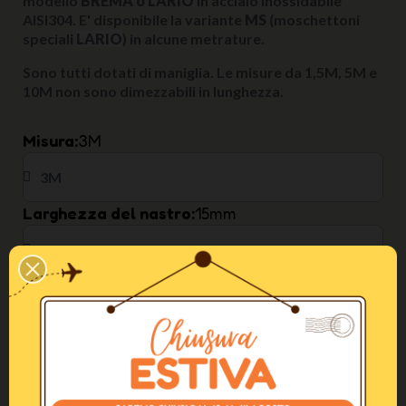
modello
BREMA o LARIO
in acciaio inossidabile
AISI304. E' disponibile la variante
MS
(moschettoni
speciali
LARIO
) in alcune metrature.
Sono tutti dotati di maniglia. Le misure da 1,5M, 5M e
10M non sono dimezzabili in lunghezza.
Misura
3M
Larghezza del nastro
15mm
Colore
Arancio
In Stock
AGGIUNGI AL CARRELLO