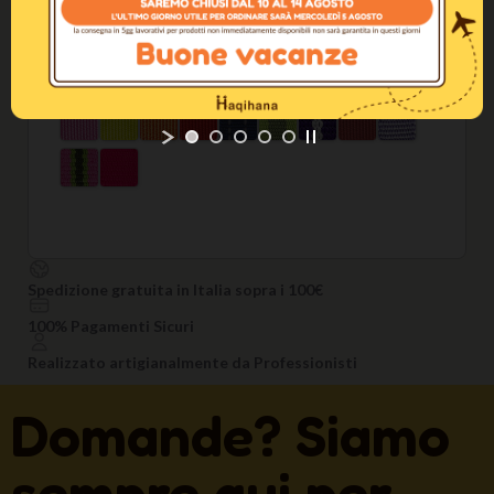
Altri Colori Disponibili
Spedizione gratuita in Italia sopra i 100€
100% Pagamenti Sicuri
Realizzato artigianalmente da Professionisti
Domande? Siamo
sempre qui per