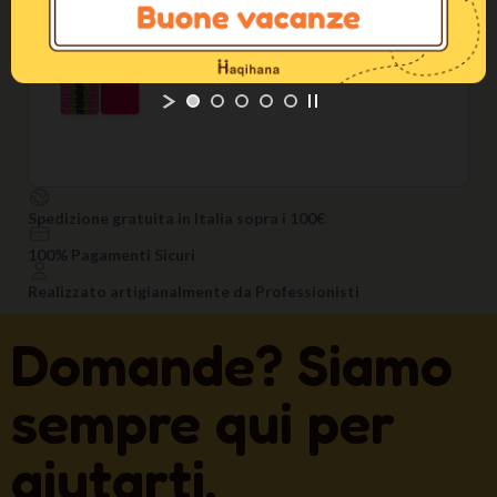
Spedizione gratuita in Italia sopra i 100€
100% Pagamenti Sicuri
Realizzato artigianalmente da Professionisti
Domande? Siamo
sempre qui per
aiutarti.