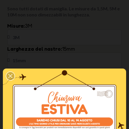
Sono tutti dotati di maniglia. Le misure da 1,5M, 5M e
10M non sono dimezzabili in lunghezza.
Misura
3M
Larghezza del nastro
15mm
Colore
Giallo
In Stock
AGGIUNGI AL CARRELLO
Altri Colori Disponibili