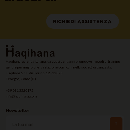
RICHIEDI ASSISTENZA
Haqihana, azienda italiana, da quasi vent’anni promuove metodi di training
gentile per migliorare la relazione con i cani nella società urbanizzata.
Haqihana S.r.l Via Torino, 12 - 22070
Fenegrò, Como (IT)
+39 031 3520175
info@haqihana.com
Newsletter