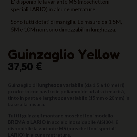
E' disponibile la variante
MS
(moschettoni
speciali
LARIO
) in alcune metrature.
Sono tutti dotati di maniglia. Le misure da 1,5M,
5M e 10M non sono dimezzabili in lunghezza.
Guinzaglio Yellow
37,50 €
Guinzaglio di
lunghezza variabile
(da 1,5 a 10 metri)
prodotto con nastro in poliammide ad alta tenacità,
tinto in pasta e
larghezza variabile
(15mm o 20mm) in
base alla misura.
Tutti i guinzagli montano moschettoni modello
BREMA o LARIO
in acciaio inossidabile AISI304. E'
disponibile la variante
MS
(moschettoni speciali
LARIO
) in alcune metrature.