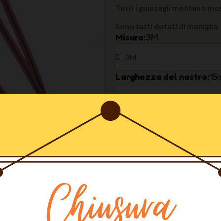
Tutti i guinzagli montano m
Sono tutti dotati di maniglia
Misura
3M
Larghezza del nastro
15
Colore
Chinchero
Ultimi articoli in magazzin
AGGIU
Altri Colori Disponibili
rodotto con nastro in