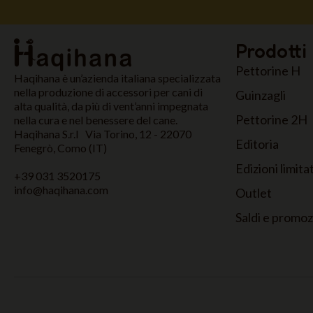
Prodotti
Pettorine H
Haqihana è un’azienda italiana specializzata
nella produzione di accessori per cani di
Guinzagli
alta qualità, da più di vent’anni impegnata
Pettorine 2H
nella cura e nel benessere del cane.
Haqihana S.r.l Via Torino, 12 - 22070
Editoria
Fenegrò, Como (IT)
Edizioni limita
+39 031 3520175
info@haqihana.com
Outlet
Saldi e promo