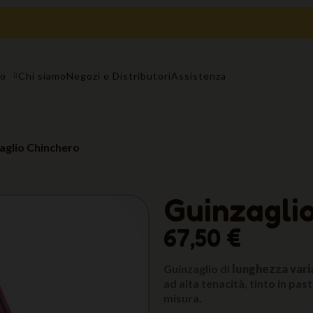
to
Chi siamo
Negozi e Distributori
Assistenza
aglio Chinchero
Guinzagli
67,50 €
Guinzaglio di
lunghezza vari
ad alta tenacità, tinto in pas
misura.