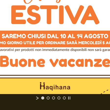
 variabile
(15mm o 20mm)
A
in acciaio inossidabile
Spedizione gratuita in Italia 
100% Pagamenti Sicuri
 dimezzabile in lunghezza.
Realizzato artigianalmente d
empre qui per