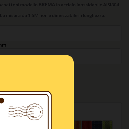
oschettoni modello
BREMA
in acciaio inossidabile AISI304.
. La misura da 1,5M non è dimezzabile in lunghezza.
mm
o
NGI AL CARRELLO