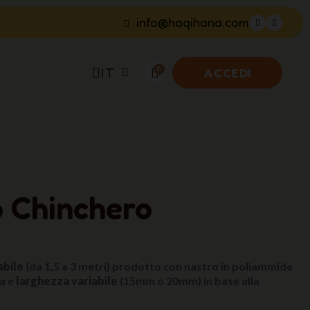
info@haqihana.com
IT
ACCEDI
o Chinchero
abile
(da 1,5 a 3 metri) prodotto con nastro in poliammide
ta e
larghezza variabile
(15mm o 20mm) in base alla