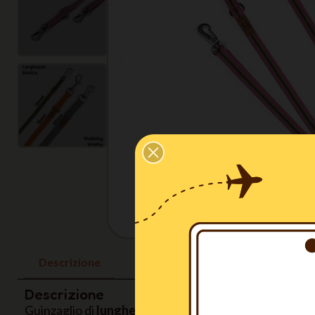
Descrizione
Descrizione
Guinzaglio di
lunghezza variabile
(da 1,5 a 3 metri) p