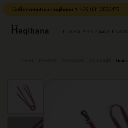
Ciao!
Benvenuti su Haqihana
+39 031 3520175
Prodotti
Informazioni Prodot
Home
Prodotti
Accessori
Guinzagli
Guinz