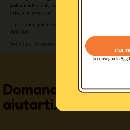
poliammide ad alta tenacità, tinto in pasta e
larghezza
in base alla misura.
Tutti i guinzagli montano moschettoni modello
BREM
AISI304.
Sono tutti dotati di maniglia. La misura da 1,5M non è
Domande? Siamo s
aiutarti.