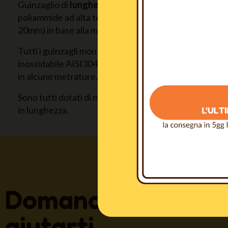
Guinzaglio di
lunghezza variabile
(da 1,5 a 10 metri) 
poliammide ad alta tenacità, tinto in pasta e
larghezza
20mm) in base alla misura.
Tutti i guinzagli montano moschettoni modello
BREMA
inossidabile AISI304. E' disponibile la variante
MS
(mo
in alcune metrature.
Sono tutti dotati di maniglia. Le misure da 1,5M, 5M 
in lunghezza.
Domande? Siamo s
aiutarti.