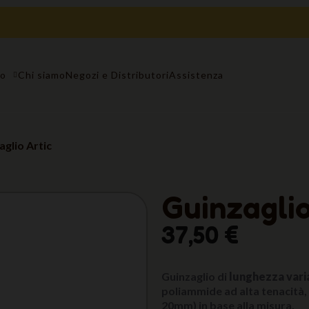
to
Chi siamo
Negozi e Distributori
Assistenza
aglio Artic
Guinzaglio
37,50 €
Guinzaglio di
lunghezza vari
poliammide ad alta tenacità, 
20mm) in base alla misura.