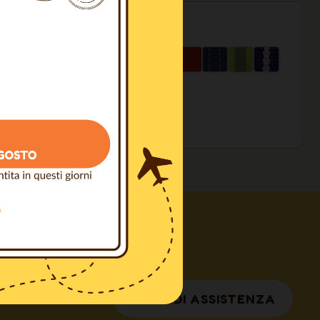
sopra i 100€
a Professionisti
RICHIEDI ASSISTENZA