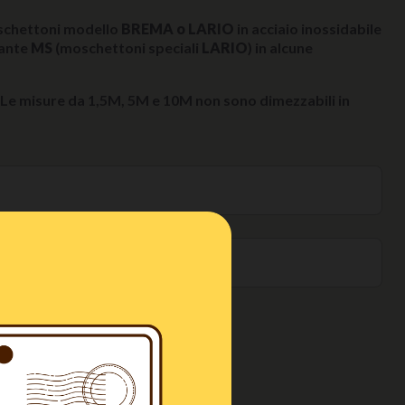
oschettoni modello
BREMA o LARIO
in acciaio inossidabile
iante
MS
(moschettoni speciali
LARIO
) in alcune
. Le misure da 1,5M, 5M e 10M non sono dimezzabili in
mm
o
NGI AL CARRELLO