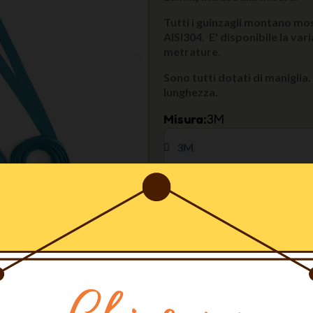
Tutti i guinzagli montano m
AISI304. E' disponibile la var
metrature.
Sono tutti dotati di maniglia
lunghezza.
Misura
3M
Larghezza del nastro
15
Colore
Artic
Ultimi articoli in magazzin
AGGIU