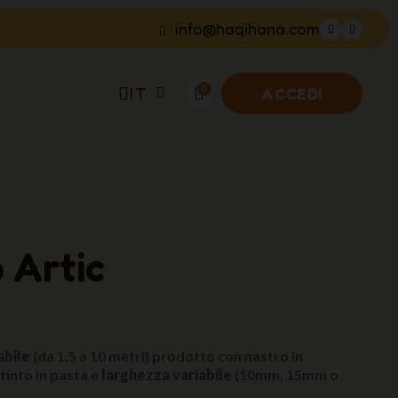
info@haqihana.com
IT
ACCEDI
 Artic
abile
(da 1,5 a 10 metri) prodotto con nastro in
tinto in pasta e
larghezza variabile
(10mm, 15mm o