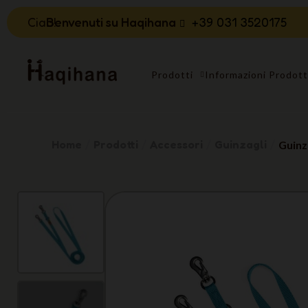
Ciao!
Benvenuti su Haqihana
+39 031 3520175
Prodotti
Informazioni Prodot
Home
Prodotti
Accessori
Guinzagli
Guinz