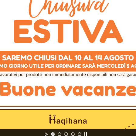
prodotto con nastro in
 variabile
(10mm, 15mm o
Altri Colori Disponibili
 o LARIO
in acciaio
schettoni speciali
LARIO
)
e 10M non sono dimezzabili
Spedizione gratuita in Italia 
100% Pagamenti Sicuri
Realizzato artigianalmente d
empre qui per