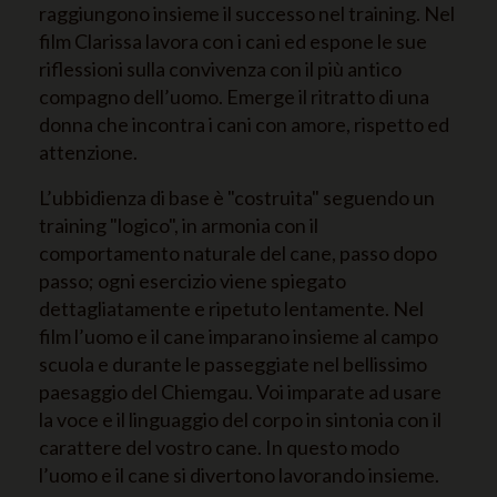
raggiungono insieme il successo nel training. Nel
film Clarissa lavora con i cani ed espone le sue
riflessioni sulla convivenza con il più antico
compagno dell’uomo. Emerge il ritratto di una
donna che incontra i cani con amore, rispetto ed
attenzione.
L’ubbidienza di base è "costruita" seguendo un
training "logico", in armonia con il
comportamento naturale del cane, passo dopo
passo; ogni esercizio viene spiegato
dettagliatamente e ripetuto lentamente. Nel
film l’uomo e il cane imparano insieme al campo
scuola e durante le passeggiate nel bellissimo
paesaggio del Chiemgau. Voi imparate ad usare
la voce e il linguaggio del corpo in sintonia con il
carattere del vostro cane. In questo modo
l’uomo e il cane si divertono lavorando insieme.