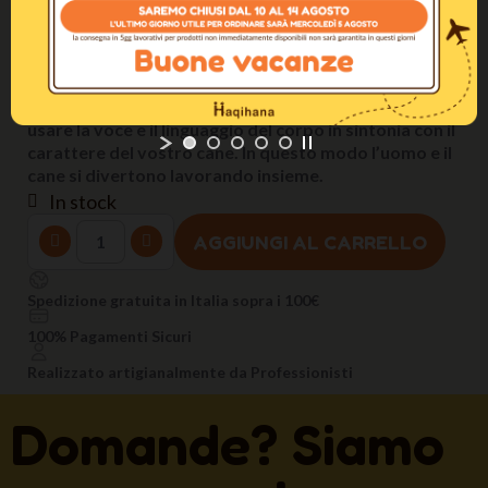
naturale del cane, passo dopo passo; ogni esercizio
viene spiegato dettagliatamente e ripetuto
lentamente. Nel film l’uomo e il cane imparano insieme
al campo scuola e durante le passeggiate nel
bellissimo paesaggio del Chiemgau. Voi imparate ad
usare la voce e il linguaggio del corpo in sintonia con il
carattere del vostro cane. In questo modo l’uomo e il
cane si divertono lavorando insieme.
In stock
AGGIUNGI AL CARRELLO
Spedizione gratuita in Italia sopra i 100€
100% Pagamenti Sicuri
Realizzato artigianalmente da Professionisti
Domande? Siamo