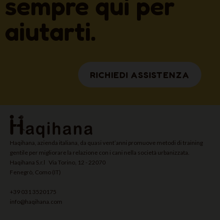
sempre qui per
aiutarti.
RICHIEDI ASSISTENZA
Haqihana, azienda italiana, da quasi vent’anni promuove metodi di training
gentile per migliorare la relazione con i cani nella società urbanizzata.
Haqihana S.r.l Via Torino, 12 - 22070
Fenegrò, Como (IT)
+39 031 3520175
info@haqihana.com