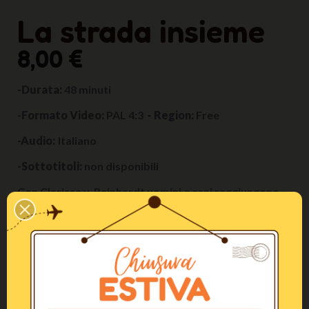
La strada insieme
8,00 €
-Durata:
48 minuti
-Formato Video:
PAL 4:3
- Region:
Free
-Audio:
Italiano
-Sottotitoli:
non disponibili
Con Clarissa v. Reinhardt uomini e cani raggiungono
insieme il successo nel training. Nel film Clarissa
lavora con i cani ed espone le sue riflessioni sulla
convivenza con il più antico compagno dell’uomo.
Emerge il ritratto di una donna che incontra i cani con
amore, rispetto ed attenzione.
L’ubbidienza di base è "costruita" seguendo un
training "logico", in armonia con il comportamento