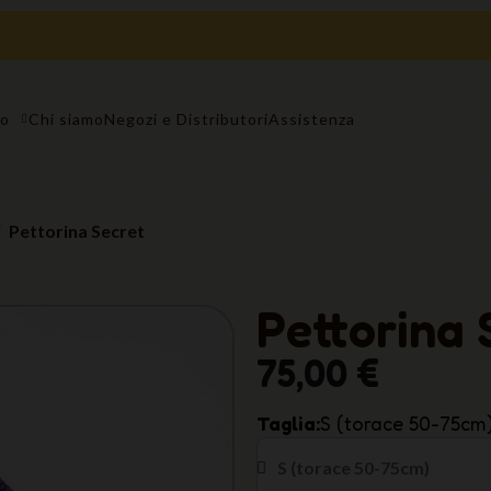
to
Chi siamo
Negozi e Distributori
Assistenza
Pettorina Secret
Pettorina 
75,00 €
Taglia
S (torace 50-75cm