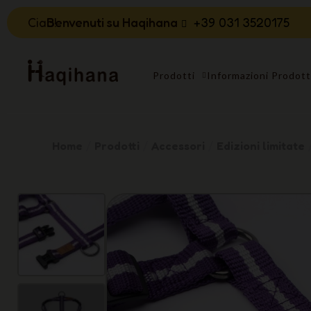
Ciao!
Benvenuti su Haqihana
+39 031 3520175
Prodotti
Informazioni Prodot
Home
Prodotti
Accessori
Edizioni limitate