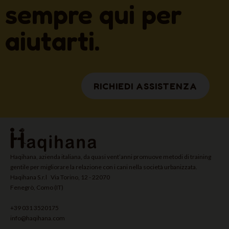
sempre qui per
aiutarti.
RICHIEDI ASSISTENZA
Haqihana, azienda italiana, da quasi vent’anni promuove metodi di training
gentile per migliorare la relazione con i cani nella società urbanizzata.
Haqihana S.r.l Via Torino, 12 - 22070
Fenegrò, Como (IT)
+39 031 3520175
info@haqihana.com