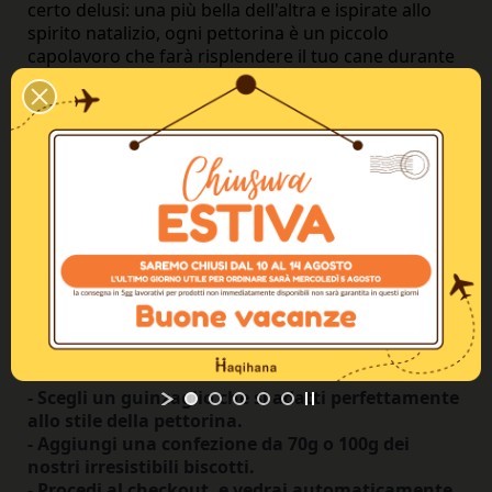
certo delusi: una più bella dell'altra e ispirate allo
spirito natalizio, ogni pettorina è un piccolo
capolavoro che farà risplendere il tuo cane durante
le festività.
Scegli la taglia della pettorina adatta al tuo cane,
effettua l'ordine della nostra Edizione Limitata
Natalizia 2023 e preparati a ricevere un regalo unico!
La variante esatta sarà una sorpresa,
aggiungendo un tocco di magia al momento
dell'apertura.
Come approfittare dell'offerta:
- Seleziona la pettorina che preferisci e aggiungila
al carrello.
- Scegli un guinzaglio che si adatti perfettamente
allo stile della pettorina.
- Aggiungi una confezione da 70g o 100g dei
nostri irresistibili biscotti.
- Procedi al checkout, e vedrai automaticamente